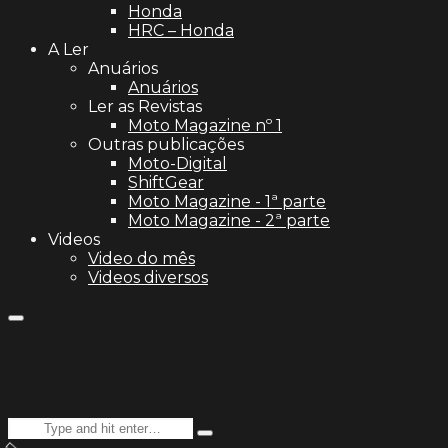
Honda
HRC – Honda
A Ler
Anuários
Anuários
Ler as Revistas
Moto Magazine nº 1
Outras publicações
Moto-Digital
ShiftGear
Moto Magazine - 1ª parte
Moto Magazine - 2ª parte
Videos
Video do mês
Videos diversos
Search
Type
for: