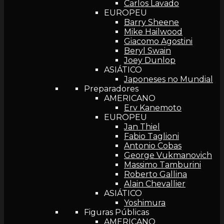
Carlos Lavado
EUROPEU
Barry Sheene
Mike Hailwood
Giacomo Agostini
Beryl Swain
Joey Dunlop
ASIÁTICO
Japoneses no Mundial
Preparadores
AMERICANO
Erv Kanemoto
EUROPEU
Jan Thiel
Fabio Taglioni
Antonio Cobas
George Vukmanovich
Massimo Tamburini
Roberto Gallina
Alain Chevallier
ASIÁTICO
Yoshimura
Figuras Públicas
AMERICANO