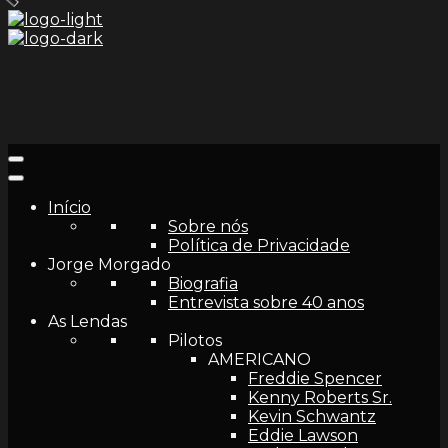
and
hit
enter
Início
Sobre nós
Política de Privacidade
Jorge Morgado
Biografia
Entrevista sobre 40 anos
As Lendas
Pilotos
AMERICANO
Freddie Spencer
Kenny Roberts Sr.
Kevin Schwantz
Eddie Lawson