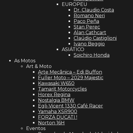
EUROPEU
Dr. Claudio Costa
Romano Neri
Paco Peña
Stan Perec
Alan Cathcart
Claúdio Castiglioni
Ivano Beggio
ASIÁTICO
Soichiro Honda
As Motos
Art & Moto
Arte Mecânica – Edi Buffon
Fuller Moto – 2029 Majestic
Kawasaki W650
Tamarit Motorcycles
Horex Regina
Nostalgia BMW
Egli-Vicent 1330 Café Racer
Yamaha XSR900
FORZA DUCATI !
Norton 16H
Eventos