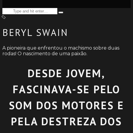
Search
Type
for:
and
hit
enter
BERYL SWAIN
A pioneira que enfrentou o machismo sobre duas
rodas! O nascimento de uma paixão.
DESDE JOVEM,
FASCINAVA-SE PELO
SOM DOS MOTORES E
PELA DESTREZA DOS