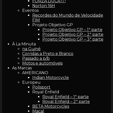
FORZA DUCATI !
Norton 16H
Eventos
Recordes do Mundo de Velocidade
FIM
Projeto Objetivo GP
Projeto Objetivo GP – 1ª parte
Projeto Objetivo GP – 2ª parte
Projeto Objetivo GP – 3ª parte
À La Minuta
na Guiné
Corridas a Preto e Branco
Passado a p/b
Motos e automóveis
As Marcas
AMERICANO
Indian Motorcycle
Europeu
Polisport
Royal Enfield
Royal Enfield – 1ª parte
Royal Enfield – 2ª parte
BETA Motorcycles
Macal