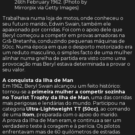
26th February 1962. (Photo by
Mirrorpix via Getty Images)
Trabalhava numa loja de motos, onde conheceu o
seu futuro marido, Edwin Swain, também ele
apaixonado por corridas. Foi com o apoio dele que
Beryl começou a competir em provas amadoras na
Grã-Bretanha, conduzindo pequenas máquinas de
50cc. Numa época em que o desporto motorizado era
um reduto masculino, o simples facto de uma mulher
alinhar numa grelha de partida era visto como uma
provocação mas Beryl estava determinada a provar o
seu valor.
A conquista da Ilha de Man
Em 1962, Beryl Swain alcançou um feito histórico:
tornou-se a
primeira mulher a competir sozinha
no Tourist Trophy da Ilha de Man
, uma das corridas
mais perigosas e lendárias do mundo. Participou na
categoria
Ultra-Lightweight TT (50cc)
, ao comando
de uma
Itom
, preparada com o apoio do marido.
A prova da Ilha de Man eram, e continua a ser um
verdadeiro teste à coragem e à perícia. Os pilotos
enfrentavam mais de 60 quilómetros de estradas