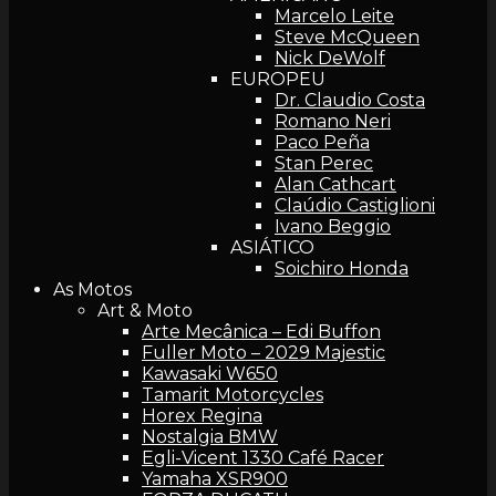
Marcelo Leite
Steve McQueen
Nick DeWolf
EUROPEU
Dr. Claudio Costa
Romano Neri
Paco Peña
Stan Perec
Alan Cathcart
Claúdio Castiglioni
Ivano Beggio
ASIÁTICO
Soichiro Honda
As Motos
Art & Moto
Arte Mecânica – Edi Buffon
Fuller Moto – 2029 Majestic
Kawasaki W650
Tamarit Motorcycles
Horex Regina
Nostalgia BMW
Egli-Vicent 1330 Café Racer
Yamaha XSR900