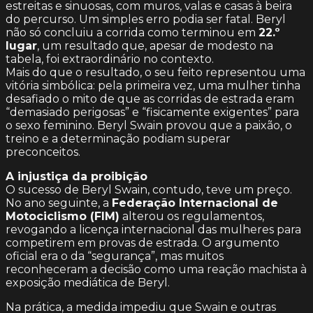
estreitas e sinuosas, com muros, valas e casas à beira
do percurso. Um simples erro podia ser fatal. Beryl
não só concluiu a corrida como terminou em
22.º
lugar
, um resultado que, apesar de modesto na
tabela, foi extraordinário no contexto.
Mais do que o resultado, o seu feito representou uma
vitória simbólica: pela primeira vez, uma mulher tinha
desafiado o mito de que as corridas de estrada eram
“demasiado perigosas” e “fisicamente exigentes” para
o sexo feminino. Beryl Swain provou que a paixão, o
treino e a determinação podiam superar
preconceitos.
A injustiça da proibição
O sucesso de Beryl Swain, contudo, teve um preço.
No ano seguinte, a
Federação Internacional de
Motociclismo (FIM)
alterou os regulamentos,
revogando a licença internacional das mulheres para
competirem em provas de estrada. O argumento
oficial era o da “segurança”, mas muitos
reconheceram a decisão como uma reação machista à
exposição mediática de Beryl.
Na prática, a medida impediu que Swain e outras