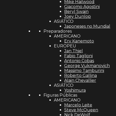
Mike Hailwood
Giacomo Agostini
Beryl Swain
Joey Dunlop
ASIÁTICO
Japoneses no Mundial
Preparadores
AMERICANO
Erv Kanemoto
EUROPEU
Jan Thiel
Fabio Taglioni
Antonio Cobas
George Vukmanovich
Massimo Tamburini
Roberto Gallina
Alain Chevallier
ASIÁTICO
Yoshimura
Figuras Públicas
AMERICANO
Marcelo Leite
Steve McQueen
Nick DeWolf