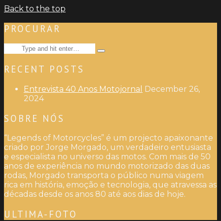
Back to the top
PROCURAR
Search
Type
for:
and
RECENT POSTS
hit
enter
Entrevista 40 Anos Motojornal
December 26,
2024
SOBRE NÓS
“Legends of Motorcycles” é um projecto apaixonante
criado por Jorge Morgado, um verdadeiro entusiasta
e especialista no universo das motos. Com mais de 50
anos de experiência no mundo motorizado das duas
rodas, Morgado transporta o público numa viagem
rica em história, emoção e tecnologia, que atravessa as
décadas desde os anos 80 até aos dias de hoje.
ULTIMA-FOTO