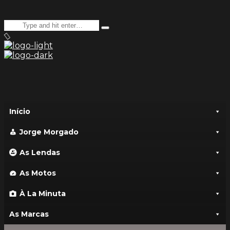
Search
Type
for:
and
hit
enter
Início
Jorge Morgado
As Lendas
As Motos
À La Minuta
As Marcas