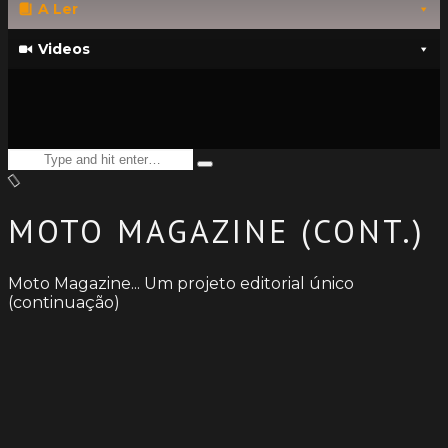
A Ler
Videos
Search
Type
for:
and
hit
enter
MOTO MAGAZINE (CONT.)
Moto Magazine... Um projeto editorial único
(continuação)