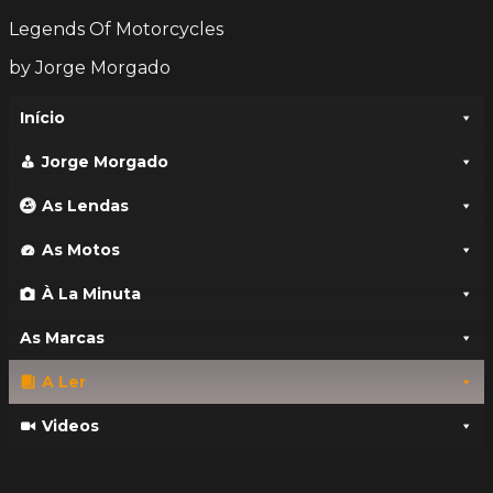
Legends Of Motorcycles
by Jorge Morgado
Início
Jorge Morgado
As Lendas
As Motos
À La Minuta
As Marcas
A Ler
Videos