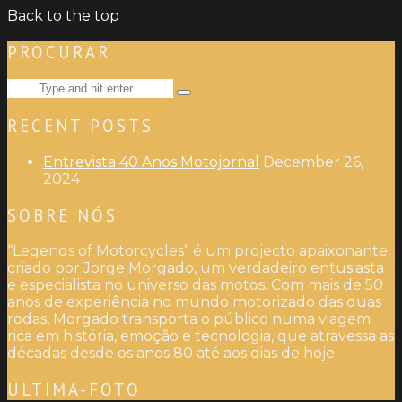
Back to the top
PROCURAR
Search
Type
for:
and
RECENT POSTS
hit
enter
Entrevista 40 Anos Motojornal
December 26,
2024
SOBRE NÓS
“Legends of Motorcycles” é um projecto apaixonante
criado por Jorge Morgado, um verdadeiro entusiasta
e especialista no universo das motos. Com mais de 50
anos de experiência no mundo motorizado das duas
rodas, Morgado transporta o público numa viagem
rica em história, emoção e tecnologia, que atravessa as
décadas desde os anos 80 até aos dias de hoje.
ULTIMA-FOTO