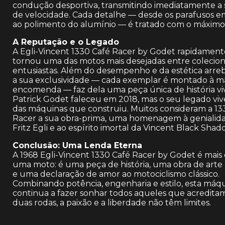
condução desportiva, transmitindo imediatamente a
de velocidade. Cada detalhe — desde os parafusos e
ao polimento do alumínio — é tratado com o máximo
A Reputação e o Legado
A Egli-Vincent 1330 Café Racer by Godet rapidament
tornou uma das motos mais desejadas entre colecio
entusiastas. Além do desempenho e da estética arre
a sua exclusividade — cada exemplar é montado à m
encomenda — faz dela uma peça única de história vi
Patrick Godet faleceu em 2018, mas o seu legado viv
das máquinas que construiu. Muitos consideram a 13
Racer a sua obra-prima, uma homenagem à genialid
Fritz Egli e ao espírito imortal da Vincent Black Shad
Conclusão: Uma Lenda Eterna
A 1968 Egli-Vincent 1330 Café Racer by Godet é mais
uma moto: é uma peça de história, uma obra de arte
e uma declaração de amor ao motociclismo clássico.
Combinando potência, engenharia e estilo, esta máq
continua a fazer sonhar todos aqueles que acredita
duas rodas, a paixão e a liberdade não têm limites.