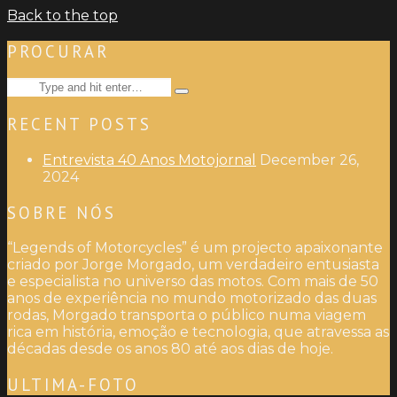
Back to the top
PROCURAR
Search
Type
for:
and
RECENT POSTS
hit
enter
Entrevista 40 Anos Motojornal
December 26,
2024
SOBRE NÓS
“Legends of Motorcycles” é um projecto apaixonante
criado por Jorge Morgado, um verdadeiro entusiasta
e especialista no universo das motos. Com mais de 50
anos de experiência no mundo motorizado das duas
rodas, Morgado transporta o público numa viagem
rica em história, emoção e tecnologia, que atravessa as
décadas desde os anos 80 até aos dias de hoje.
ULTIMA-FOTO