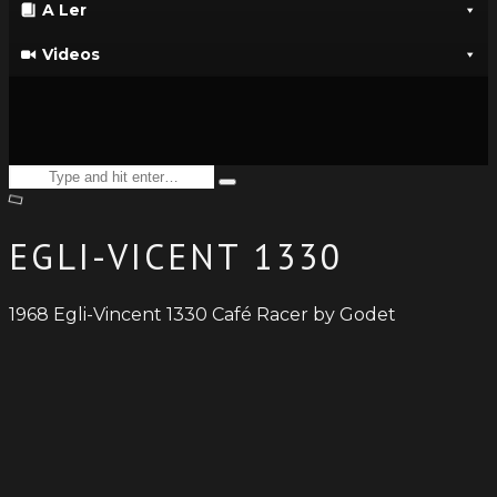
A Ler
Videos
Search
Type
for:
and
hit
enter
EGLI-VICENT 1330
1968 Egli-Vincent 1330 Café Racer by Godet