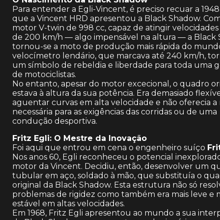
Para entender a Egli-Vincent, é preciso recuar a 194
que a Vincent HRD apresentou a Black Shadow. Com
motor V-twin de 998 cc, capaz de atingir velocidades
de 200 km/h — algo impensável na altura — a Blac
tornou-se a moto de produção mais rápida do mund
velocímetro lendário, que marcava até 240 km/h, to
um símbolo de rebeldia e liberdade para toda uma 
de motociclistas.
No entanto, apesar do motor excecional, o quadro or
estava à altura da sua potência. Era demasiado flexív
aguentar curvas em alta velocidade e não oferecia a 
necessária para as exigências das corridas ou de uma
condução desportiva.
Fritz Egli: O Mestre da Inovação
Foi aqui que entrou em cena o engenheiro suíço
Fri
Nos anos 60, Egli reconheceu o potencial inexplorad
motor da Vincent. Decidiu, então, desenvolver um q
tubular em aço, soldado à mão, que substituía o qu
original da Black Shadow. Esta estrutura não só resol
problemas de rigidez como também era mais leve e 
estável em altas velocidades.
Em 1968, Fritz Egli apresentou ao mundo a sua inter