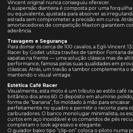
Vincent original nunca conseguiu oferecer.
A suspensão dianteira é composta por uma forquilha 
ou equivalente, ajustada para absorver as irregulari
estrada sem comprometer a precisão em curva. Atrás
amortecedores de competição Maxton garantem con
aderência.
Travagem e Segurança
Para domar os cerca de 100 cavalos, a Egli-Vincent 1
Racer by Godet utiliza travões de tambor Fontana d
sapatas na frente — uma solução clássica mas de altí
performance, famosa pelas suas qualidades em prov
clássicas. Atrás, um travão a tambor complementa o s
mantendo o visual vintage.
Estética Café Racer
Visualmente, esta moto é um tributo ao estilo café r
britânico dos anos 60. O depósito em alumínio polido
forma de “banana”, foi moldado à mão para encaixar
perfeitamente no quadro e permitir o recorte para o
carburadores. O banco monolugar minimalista, os es
curtos em aço inoxidável e os comandos de pés rec
completam o look agressivo e elegante.
O guiador baixo tipo “clip-on” coloca o piloto numa p