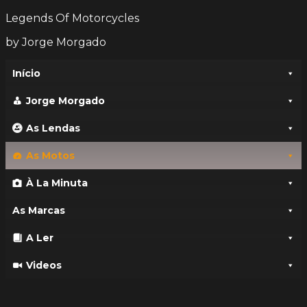
Legends Of Motorcycles
by Jorge Morgado
Início
Jorge Morgado
As Lendas
As Motos
À La Minuta
As Marcas
A Ler
Videos