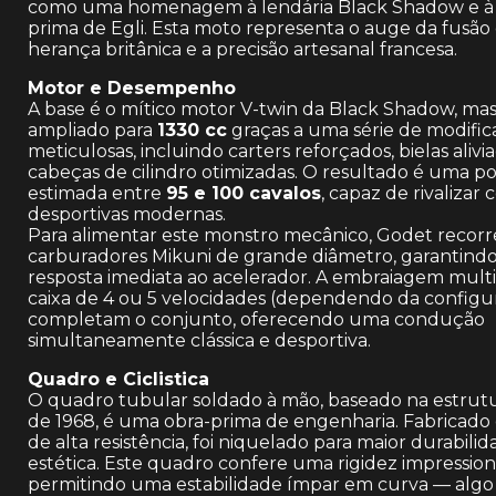
como uma homenagem à lendária Black Shadow e à 
prima de Egli. Esta moto representa o auge da fusão
herança britânica e a precisão artesanal francesa.
Motor e Desempenho
A base é o mítico motor V-twin da Black Shadow, ma
ampliado para
1330 cc
graças a uma série de modifi
meticulosas, incluindo carters reforçados, bielas alivi
cabeças de cilindro otimizadas. O resultado é uma p
estimada entre
95 e 100 cavalos
, capaz de rivalizar
desportivas modernas.
Para alimentar este monstro mecânico, Godet recorr
carburadores Mikuni de grande diâmetro, garantin
resposta imediata ao acelerador. A embraiagem multi
caixa de 4 ou 5 velocidades (dependendo da configu
completam o conjunto, oferecendo uma condução
simultaneamente clássica e desportiva.
Quadro e Ciclistica
O quadro tubular soldado à mão, baseado na estrutu
de 1968, é uma obra-prima de engenharia. Fabricado
de alta resistência, foi niquelado para maior durabilid
estética. Este quadro confere uma rigidez impression
permitindo uma estabilidade ímpar em curva — algo