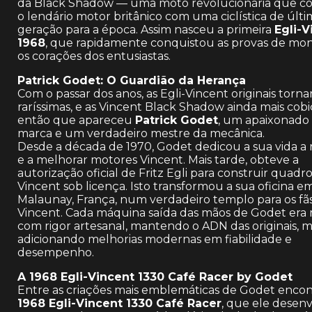
da Black Shadow — uma moto revolucionária que c
o lendário motor britânico com uma ciclística de últ
geração para a época. Assim nasceu a primeira
Egli-V
1968
, que rapidamente conquistou as provas de mo
os corações dos entusiastas.
Patrick Godet: O Guardião da Herança
Com o passar dos anos, as Egli-Vincent originais torn
raríssimas, e as Vincent Black Shadow ainda mais cobi
então que apareceu
Patrick Godet
, um apaixonado
marca e um verdadeiro mestre da mecânica.
Desde a década de 1970, Godet dedicou a sua vida a 
e a melhorar motores Vincent. Mais tarde, obteve a
autorização oficial de Fritz Egli para construir quadro
Vincent sob licença. Isto transformou a sua oficina e
Malaunay, França, num verdadeiro templo para os fã
Vincent. Cada máquina saída das mãos de Godet er
com rigor artesanal, mantendo o ADN das originais, 
adicionando melhorias modernas em fiabilidade e
desempenho.
A 1968 Egli-Vincent 1330 Café Racer by Godet
Entre as criações mais emblemáticas de Godet encon
1968 Egli-Vincent 1330 Café Racer
, que ele desen