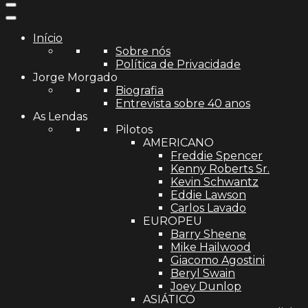
Início
Sobre nós
Política de Privacidade
Jorge Morgado
Biografia
Entrevista sobre 40 anos
As Lendas
Pilotos
AMERICANO
Freddie Spencer
Kenny Roberts Sr.
Kevin Schwantz
Eddie Lawson
Carlos Lavado
EUROPEU
Barry Sheene
Mike Hailwood
Giacomo Agostini
Beryl Swain
Joey Dunlop
ASIÁTICO