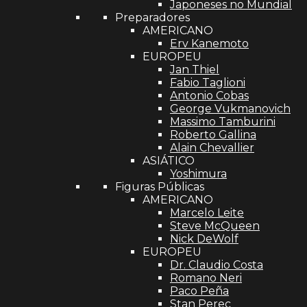
Japoneses no Mundial
Preparadores
AMERICANO
Erv Kanemoto
EUROPEU
Jan Thiel
Fabio Taglioni
Antonio Cobas
George Vukmanovich
Massimo Tamburini
Roberto Gallina
Alain Chevallier
ASIÁTICO
Yoshimura
Figuras Públicas
AMERICANO
Marcelo Leite
Steve McQueen
Nick DeWolf
EUROPEU
Dr. Claudio Costa
Romano Neri
Paco Peña
Stan Perec