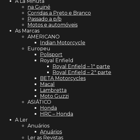
À La Minuta
na Guiné
Corridas a Preto e Branco
Passado a p/b
Motos e automóveis
As Marcas
AMERICANO
Indian Motorcycle
Europeu
Polisport
Royal Enfield
Royal Enfield – 1ª parte
Royal Enfield – 2ª parte
BETA Motorcycles
Macal
Lambretta
Moto Guzzi
ASIÁTICO
Honda
HRC – Honda
A Ler
Anuários
Anuários
Ler as Revistas