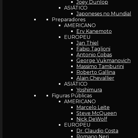
Joey Dunlop
ASIÁTICO
Japoneses no Mundial
Preparadores
AMERICANO
Erv Kanemoto
EUROPEU
Jan Thiel
Fabio Taglioni
Antonio Cobas
George Vukmanovich
Massimo Tamburini
Roberto Gallina
Alain Chevallier
ASIÁTICO
Yoshimura
Figuras Públicas
AMERICANO
Marcelo Leite
Steve McQueen
Nick DeWolf
EUROPEU
Dr. Claudio Costa
Romano Neri