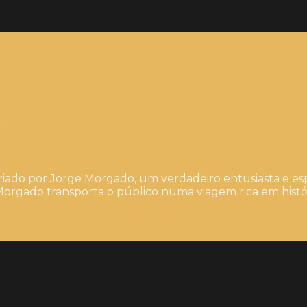
4
iado por Jorge Morgado, um verdadeiro entusiasta e esp
orgado transporta o público numa viagem rica em histór