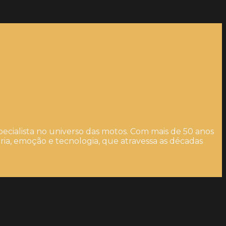
ecialista no universo das motos. Com mais de 50 anos
ia, emoção e tecnologia, que atravessa as décadas