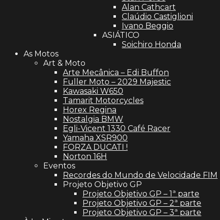
Alan Cathcart
Claúdio Castiglioni
Ivano Beggio
ASIÁTICO
Soichiro Honda
As Motos
Art & Moto
Arte Mecânica – Edi Buffon
Fuller Moto – 2029 Majestic
Kawasaki W650
Tamarit Motorcycles
Horex Regina
Nostalgia BMW
Egli-Vicent 1330 Café Racer
Yamaha XSR900
FORZA DUCATI !
Norton 16H
Eventos
Recordes do Mundo de Velocidade FIM
Projeto Objetivo GP
Projeto Objetivo GP – 1ª parte
Projeto Objetivo GP – 2ª parte
Projeto Objetivo GP – 3ª parte