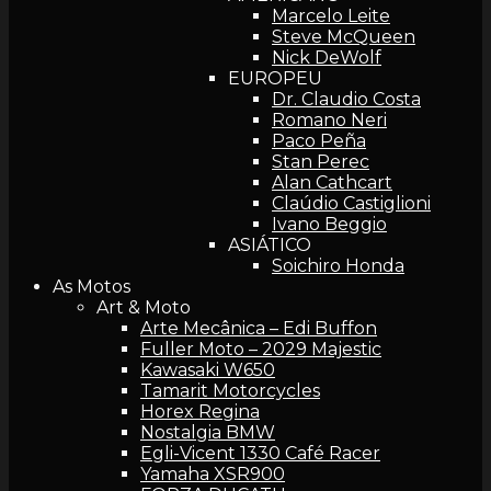
Marcelo Leite
Steve McQueen
Nick DeWolf
EUROPEU
Dr. Claudio Costa
Romano Neri
Paco Peña
Stan Perec
Alan Cathcart
Claúdio Castiglioni
Ivano Beggio
ASIÁTICO
Soichiro Honda
As Motos
Art & Moto
Arte Mecânica – Edi Buffon
Fuller Moto – 2029 Majestic
Kawasaki W650
Tamarit Motorcycles
Horex Regina
Nostalgia BMW
Egli-Vicent 1330 Café Racer
Yamaha XSR900