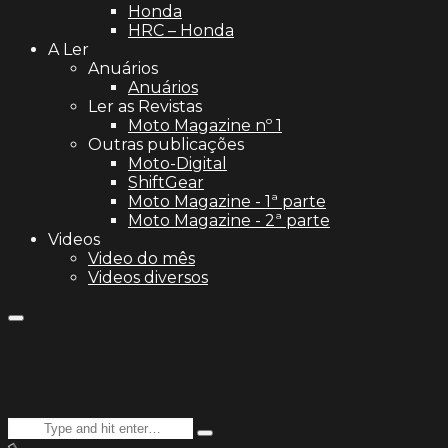
Honda
HRC – Honda
A Ler
Anuários
Anuários
Ler as Revistas
Moto Magazine nº 1
Outras publicações
Moto-Digital
ShiftGear
Moto Magazine - 1ª parte
Moto Magazine - 2ª parte
Videos
Video do mês
Videos diversos
Search
Type
for: