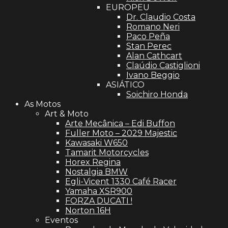
EUROPEU
Dr. Claudio Costa
Romano Neri
Paco Peña
Stan Perec
Alan Cathcart
Claúdio Castiglioni
Ivano Beggio
ASIÁTICO
Soichiro Honda
As Motos
Art & Moto
Arte Mecânica – Edi Buffon
Fuller Moto – 2029 Majestic
Kawasaki W650
Tamarit Motorcycles
Horex Regina
Nostalgia BMW
Egli-Vicent 1330 Café Racer
Yamaha XSR900
FORZA DUCATI !
Norton 16H
Eventos