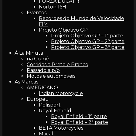
FORZA DUCATI !
Norton 16H
Eventos
Recordes do Mundo de Velocidade
FIM
Projeto Objetivo GP
Projeto Objetivo GP – 1ª parte
Projeto Objetivo GP – 2ª parte
Projeto Objetivo GP – 3ª parte
À La Minuta
na Guiné
Corridas a Preto e Branco
Passado a p/b
Motos e automóveis
As Marcas
AMERICANO
Indian Motorcycle
Europeu
Polisport
Royal Enfield
Royal Enfield – 1ª parte
Royal Enfield – 2ª parte
BETA Motorcycles
Macal