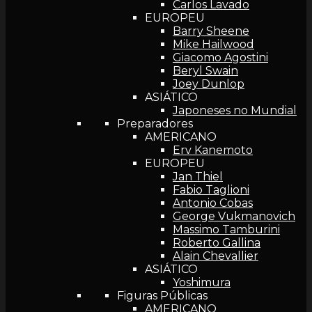
Carlos Lavado
EUROPEU
Barry Sheene
Mike Hailwood
Giacomo Agostini
Beryl Swain
Joey Dunlop
ASIÁTICO
Japoneses no Mundial
Preparadores
AMERICANO
Erv Kanemoto
EUROPEU
Jan Thiel
Fabio Taglioni
Antonio Cobas
George Vukmanovich
Massimo Tamburini
Roberto Gallina
Alain Chevallier
ASIÁTICO
Yoshimura
Figuras Públicas
AMERICANO