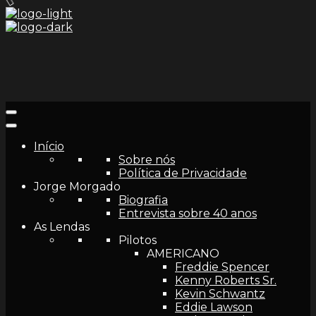
and
hit
enter
Início
Sobre nós
Política de Privacidade
Jorge Morgado
Biografia
Entrevista sobre 40 anos
As Lendas
Pilotos
AMERICANO
Freddie Spencer
Kenny Roberts Sr.
Kevin Schwantz
Eddie Lawson