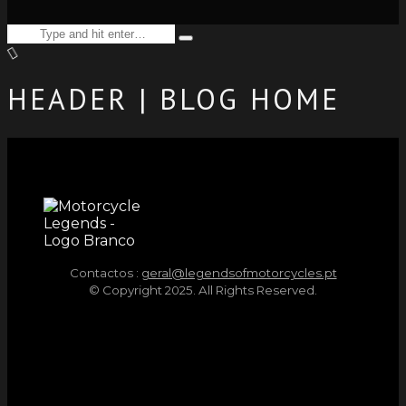
Search
Type
for:
and
hit
enter
HEADER | BLOG HOME
Contactos :
geral@legendsofmotorcycles.pt
© Copyright 2025. All Rights Reserved.