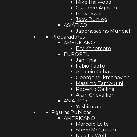
Mike Hailwood
Giacomo Agostini
Beryl Swain
Joey Dunlop
ASIÁTICO
Japoneses no Mundial
Preparadores
AMERICANO
Erv Kanemoto
EUROPEU
Jan Thiel
Fabio Taglioni
Antonio Cobas
George Vukmanovich
Massimo Tamburini
Roberto Gallina
Alain Chevallier
ASIÁTICO
Yoshimura
Figuras Públicas
AMERICANO
Marcelo Leite
Steve McQueen
Nick DeWolf