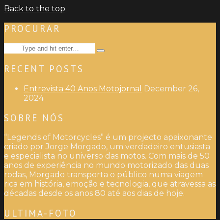
Back to the top
PROCURAR
Search
Type
for:
and
RECENT POSTS
hit
enter
Entrevista 40 Anos Motojornal
December 26,
2024
SOBRE NÓS
“Legends of Motorcycles” é um projecto apaixonante
criado por Jorge Morgado, um verdadeiro entusiasta
e especialista no universo das motos. Com mais de 50
anos de experiência no mundo motorizado das duas
rodas, Morgado transporta o público numa viagem
rica em história, emoção e tecnologia, que atravessa as
décadas desde os anos 80 até aos dias de hoje.
ULTIMA-FOTO