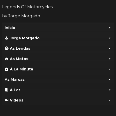
Legends Of Motorcycles
by Jorge Morgado
Início
Jorge Morgado
As Lendas
As Motos
À La Minuta
As Marcas
A Ler
Videos