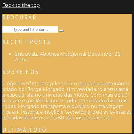
Back to the top
PROCURAR
Search
Type
for:
and
RECENT POSTS
hit
enter
Entrevista 40 Anos Motojornal
December 26,
2024
SOBRE NÓS
“Legends of Motorcycles” é um projecto apaixonante
criado por Jorge Morgado, um verdadeiro entusiasta
e especialista no universo das motos. Com mais de 50
anos de experiência no mundo motorizado das duas
rodas, Morgado transporta o público numa viagem
rica em história, emoção e tecnologia, que atravessa as
décadas desde os anos 80 até aos dias de hoje.
ULTIMA-FOTO