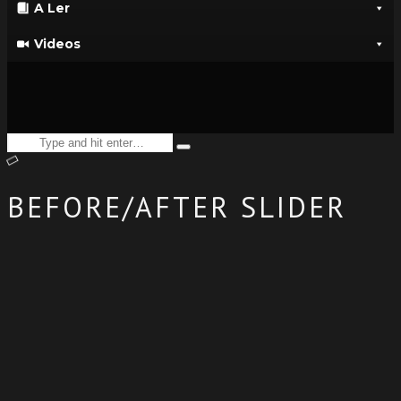
A Ler
Videos
Search
Type
for:
and
hit
enter
BEFORE/AFTER SLIDER