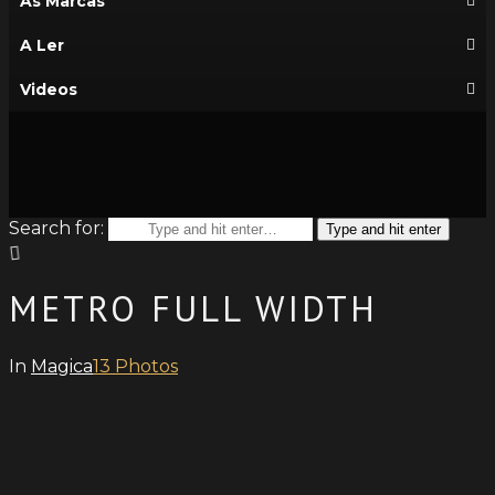
As Marcas
A Ler
Videos
Search for:
Type and hit enter
METRO FULL WIDTH
In
Magica
13 Photos