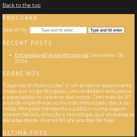
Back to the top
PROCURAR
Search for:
Type and hit enter
RECENT POSTS
Entrevista 40 Anos Motojornal
December 26,
2024
SOBRE NÓS
“Legends of Motorcycles” é um projecto apaixonante
criado por Jorge Morgado, um verdadeiro entusiasta
e especialista no universo das motos. Com mais de 50
anos de experiência no mundo motorizado das duas
rodas, Morgado transporta o público numa viagem
rica em história, emoção e tecnologia, que atravessa as
décadas desde os anos 80 até aos dias de hoje.
ULTIMA-FOTO