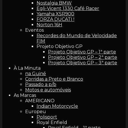
Nostalgia BMW
Egli-Vicent 1330 Café Racer
Yamaha XSR900
FORZA DUCATI !
Norton 16H
Eventos
Recordes do Mundo de Velocidade
FIM
Projeto Objetivo GP
Projeto Objetivo GP – 1ª parte
Projeto Objetivo GP – 2ª parte
Projeto Objetivo GP – 3ª parte
À La Minuta
na Guiné
Corridas a Preto e Branco
Passado a p/b
Motos e automóveis
As Marcas
AMERICANO
Indian Motorcycle
Europeu
Polisport
Royal Enfield
Royal Enfield – 1ª parte