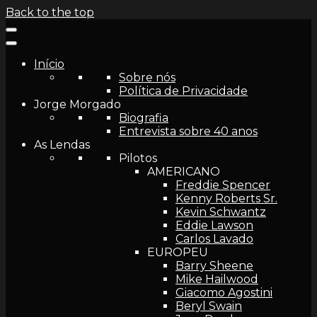
Back to the top
Início
Sobre nós
Política de Privacidade
Jorge Morgado
Biografia
Entrevista sobre 40 anos
As Lendas
Pilotos
AMERICANO
Freddie Spencer
Kenny Roberts Sr.
Kevin Schwantz
Eddie Lawson
Carlos Lavado
EUROPEU
Barry Sheene
Mike Hailwood
Giacomo Agostini
Beryl Swain