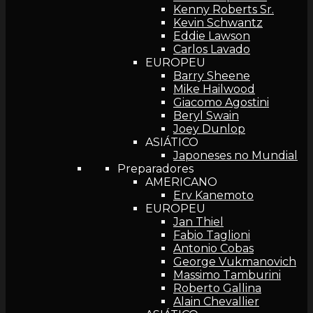
Kenny Roberts Sr.
Kevin Schwantz
Eddie Lawson
Carlos Lavado
EUROPEU
Barry Sheene
Mike Hailwood
Giacomo Agostini
Beryl Swain
Joey Dunlop
ASIÁTICO
Japoneses no Mundial
Preparadores
AMERICANO
Erv Kanemoto
EUROPEU
Jan Thiel
Fabio Taglioni
Antonio Cobas
George Vukmanovich
Massimo Tamburini
Roberto Gallina
Alain Chevallier