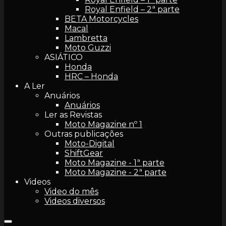
Royal Enfield – 2ª parte
BETA Motorcycles
Macal
Lambretta
Moto Guzzi
ASIÁTICO
Honda
HRC – Honda
A Ler
Anuários
Anuários
Ler as Revistas
Moto Magazine nº 1
Outras publicações
Moto-Digital
ShiftGear
Moto Magazine - 1ª parte
Moto Magazine - 2ª parte
Videos
Video do mês
Videos diversos