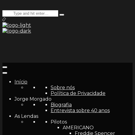
Search
Type
for:
and
hit
enter
Início
Sobre nós
Política de Privacidade
Jorge Morgado
Biografia
Entrevista sobre 40 anos
As Lendas
Pilotos
AMERICANO
Freddie Spencer