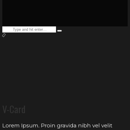
Search
Type
for:
and
hit
enter
V-Card
Lorem Ipsum. Proin gravida nibh vel velit