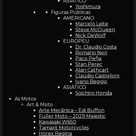
ASIÁTICO
Yoshimura
Figuras Públicas
AMERICANO
Marcelo Leite
Steve McQueen
Nick DeWolf
EUROPEU
Dr. Claudio Costa
Romano Neri
Paco Peña
Stan Perec
Alan Cathcart
Claúdio Castiglioni
Ivano Beggio
ASIÁTICO
Soichiro Honda
As Motos
Art & Moto
Arte Mecânica – Edi Buffon
Fuller Moto – 2029 Majestic
Kawasaki W650
Tamarit Motorcycles
Horex Regina