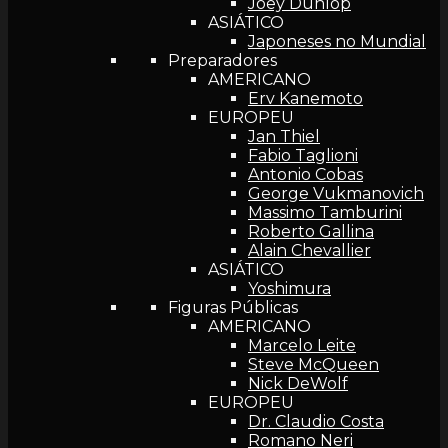
Joey Dunlop
ASIÁTICO
Japoneses no Mundial
Preparadores
AMERICANO
Erv Kanemoto
EUROPEU
Jan Thiel
Fabio Taglioni
Antonio Cobas
George Vukmanovich
Massimo Tamburini
Roberto Gallina
Alain Chevallier
ASIÁTICO
Yoshimura
Figuras Públicas
AMERICANO
Marcelo Leite
Steve McQueen
Nick DeWolf
EUROPEU
Dr. Claudio Costa
Romano Neri