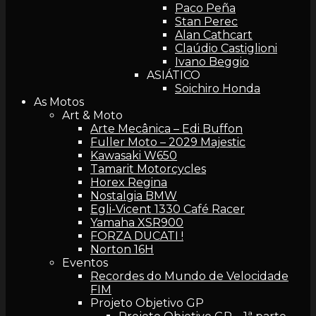
Paco Peña
Stan Perec
Alan Cathcart
Claúdio Castiglioni
Ivano Beggio
ASIÁTICO
Soichiro Honda
As Motos
Art & Moto
Arte Mecânica – Edi Buffon
Fuller Moto – 2029 Majestic
Kawasaki W650
Tamarit Motorcycles
Horex Regina
Nostalgia BMW
Egli-Vicent 1330 Café Racer
Yamaha XSR900
FORZA DUCATI !
Norton 16H
Eventos
Recordes do Mundo de Velocidade
FIM
Projeto Objetivo GP