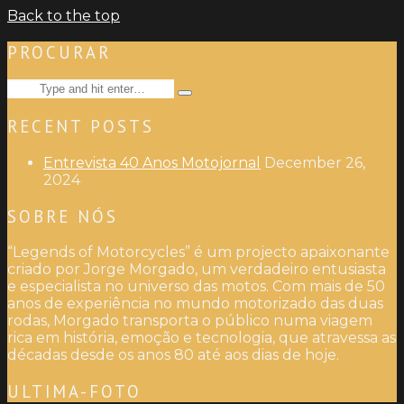
Back to the top
PROCURAR
Search
Type
for:
and
RECENT POSTS
hit
enter
Entrevista 40 Anos Motojornal
December 26,
2024
SOBRE NÓS
“Legends of Motorcycles” é um projecto apaixonante
criado por Jorge Morgado, um verdadeiro entusiasta
e especialista no universo das motos. Com mais de 50
anos de experiência no mundo motorizado das duas
rodas, Morgado transporta o público numa viagem
rica em história, emoção e tecnologia, que atravessa as
décadas desde os anos 80 até aos dias de hoje.
ULTIMA-FOTO