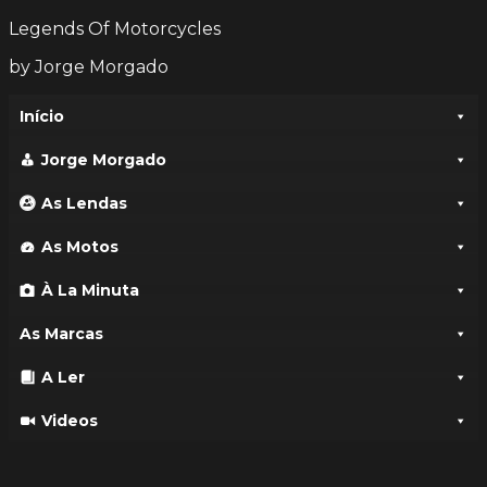
Legends Of Motorcycles
by Jorge Morgado
Início
Jorge Morgado
As Lendas
As Motos
À La Minuta
As Marcas
A Ler
Videos