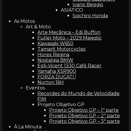
Ivano Beggio
ASIÁTICO
Soichiro Honda
As Motos
Art & Moto
Arte Mecânica – Edi Buffon
Fuller Moto – 2029 Majestic
Kawasaki W650
Tamarit Motorcycles
Horex Regina
Nostalgia BMW
Egli-Vicent 1330 Café Racer
Yamaha XSR900
FORZA DUCATI !
Norton 16H
Eventos
Recordes do Mundo de Velocidade
FIM
Projeto Objetivo GP
Projeto Objetivo GP – 1ª parte
Projeto Objetivo GP – 2ª parte
Projeto Objetivo GP – 3ª parte
À La Minuta