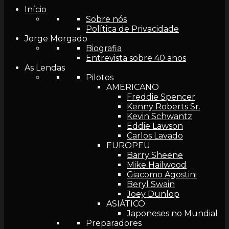
Início
Sobre nós
Política de Privacidade
Jorge Morgado
Biografia
Entrevista sobre 40 anos
As Lendas
Pilotos
AMERICANO
Freddie Spencer
Kenny Roberts Sr.
Kevin Schwantz
Eddie Lawson
Carlos Lavado
EUROPEU
Barry Sheene
Mike Hailwood
Giacomo Agostini
Beryl Swain
Joey Dunlop
ASIÁTICO
Japoneses no Mundial
Preparadores