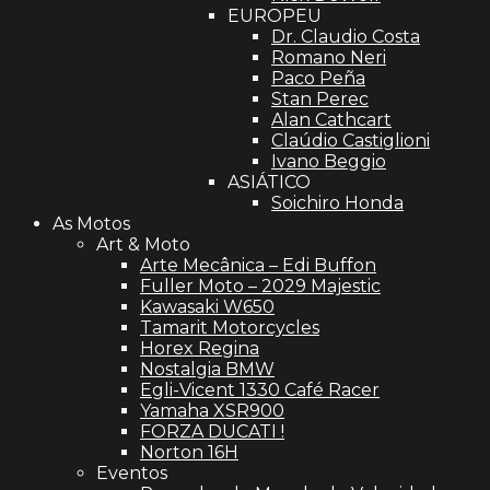
EUROPEU
Dr. Claudio Costa
Romano Neri
Paco Peña
Stan Perec
Alan Cathcart
Claúdio Castiglioni
Ivano Beggio
ASIÁTICO
Soichiro Honda
As Motos
Art & Moto
Arte Mecânica – Edi Buffon
Fuller Moto – 2029 Majestic
Kawasaki W650
Tamarit Motorcycles
Horex Regina
Nostalgia BMW
Egli-Vicent 1330 Café Racer
Yamaha XSR900
FORZA DUCATI !
Norton 16H
Eventos