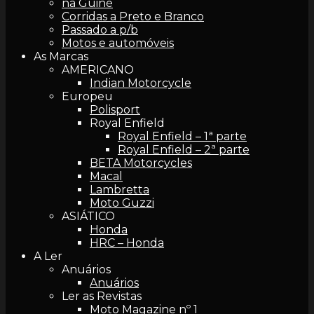
na Guiné
Corridas a Preto e Branco
Passado a p/b
Motos e automóveis
As Marcas
AMERICANO
Indian Motorcycle
Europeu
Polisport
Royal Enfield
Royal Enfield – 1ª parte
Royal Enfield – 2ª parte
BETA Motorcycles
Macal
Lambretta
Moto Guzzi
ASIÁTICO
Honda
HRC – Honda
A Ler
Anuários
Anuários
Ler as Revistas
Moto Magazine nº 1