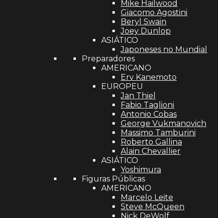
Mike Hailwood
Giacomo Agostini
Beryl Swain
Joey Dunlop
ASIÁTICO
Japoneses no Mundial
Preparadores
AMERICANO
Erv Kanemoto
EUROPEU
Jan Thiel
Fabio Taglioni
Antonio Cobas
George Vukmanovich
Massimo Tamburini
Roberto Gallina
Alain Chevallier
ASIÁTICO
Yoshimura
Figuras Públicas
AMERICANO
Marcelo Leite
Steve McQueen
Nick DeWolf