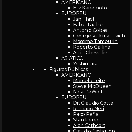
AMERICANO
Erv Kanemoto
EUROPEU
Jan Thiel
Fabio Taglioni
Antonio Cobas
George Vukmanovich
Massimo Tamburini
Roberto Gallina
Alain Chevallier
ASIÁTICO
Yoshimura
Figuras Públicas
AMERICANO
Marcelo Leite
Steve McQueen
Nick DeWolf
EUROPEU
Dr. Claudio Costa
Romano Neri
Paco Peña
Stan Perec
Alan Cathcart
Claúdio Castiglioni