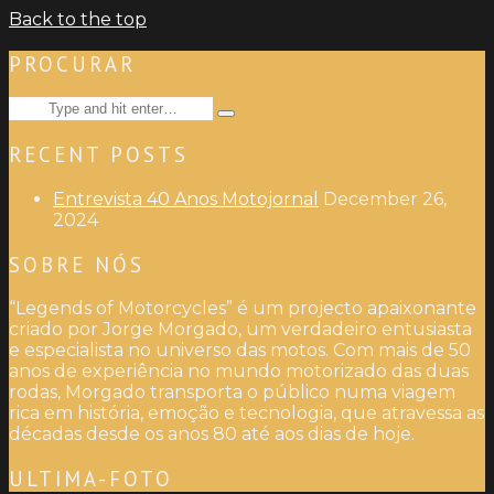
Back to the top
PROCURAR
Search
Type
for:
and
RECENT POSTS
hit
enter
Entrevista 40 Anos Motojornal
December 26,
2024
SOBRE NÓS
“Legends of Motorcycles” é um projecto apaixonante
criado por Jorge Morgado, um verdadeiro entusiasta
e especialista no universo das motos. Com mais de 50
anos de experiência no mundo motorizado das duas
rodas, Morgado transporta o público numa viagem
rica em história, emoção e tecnologia, que atravessa as
décadas desde os anos 80 até aos dias de hoje.
ULTIMA-FOTO