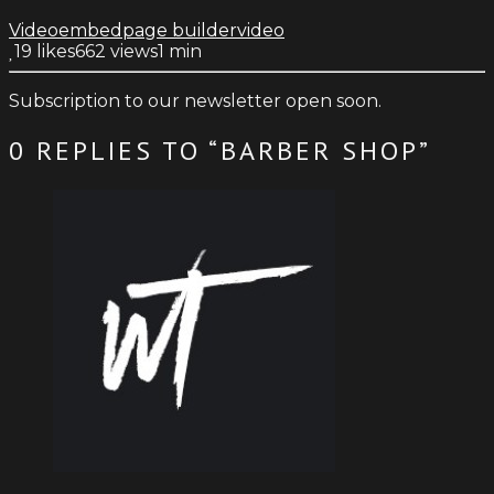
Video
embed
page builder
video
19
likes
662 views
1 min
Subscription to our newsletter open soon.
0 REPLIES TO “BARBER SHOP”