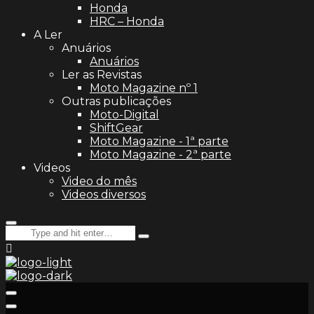
Honda
HRC – Honda
A Ler
Anuários
Anuários
Ler as Revistas
Moto Magazine nº 1
Outras publicações
Moto-Digital
ShiftGear
Moto Magazine - 1ª parte
Moto Magazine - 2ª parte
Videos
Video do mês
Videos diversos
Search
Type
for:
and
hit
enter