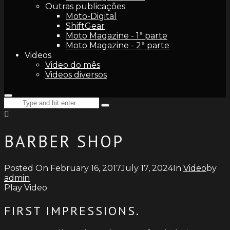
Outras publicações
Moto-Digital
ShiftGear
Moto Magazine - 1ª parte
Moto Magazine - 2ª parte
Videos
Video do mês
Videos diversos
Search
Type
for:
and
hit
enter
BARBER SHOP
Posted On
February 16, 2017
July 17, 2024
In
Video
by
admin
Play Video
FIRST IMPRESSIONS.