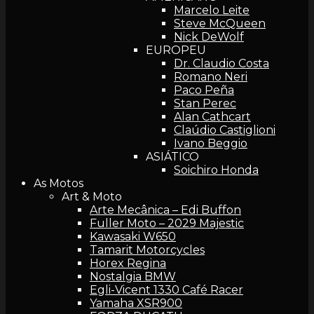
Marcelo Leite
Steve McQueen
Nick DeWolf
EUROPEU
Dr. Claudio Costa
Romano Neri
Paco Peña
Stan Perec
Alan Cathcart
Claúdio Castiglioni
Ivano Beggio
ASIÁTICO
Soichiro Honda
As Motos
Art & Moto
Arte Mecânica – Edi Buffon
Fuller Moto – 2029 Majestic
Kawasaki W650
Tamarit Motorcycles
Horex Regina
Nostalgia BMW
Egli-Vicent 1330 Café Racer
Yamaha XSR900