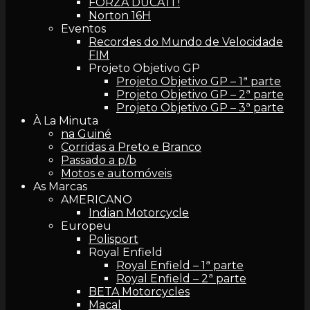
FORZA DUCATI !
Norton 16H
Eventos
Recordes do Mundo de Velocidade
FIM
Projeto Objetivo GP
Projeto Objetivo GP – 1ª parte
Projeto Objetivo GP – 2ª parte
Projeto Objetivo GP – 3ª parte
À La Minuta
na Guiné
Corridas a Preto e Branco
Passado a p/b
Motos e automóveis
As Marcas
AMERICANO
Indian Motorcycle
Europeu
Polisport
Royal Enfield
Royal Enfield – 1ª parte
Royal Enfield – 2ª parte
BETA Motorcycles
Macal