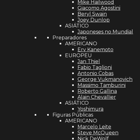
Mike Hailwood
Giacomo Agostini
Beryl Swain
Joey Dunlop
ASIÁTICO
Japoneses no Mundial
Preparadores
AMERICANO
Erv Kanemoto
EUROPEU
Jan Thiel
Fabio Taglioni
Antonio Cobas
George Vukmanovich
Massimo Tamburini
Roberto Gallina
Alain Chevallier
ASIÁTICO
Yoshimura
Figuras Públicas
AMERICANO
Marcelo Leite
Steve McQueen
Nick DeWolf