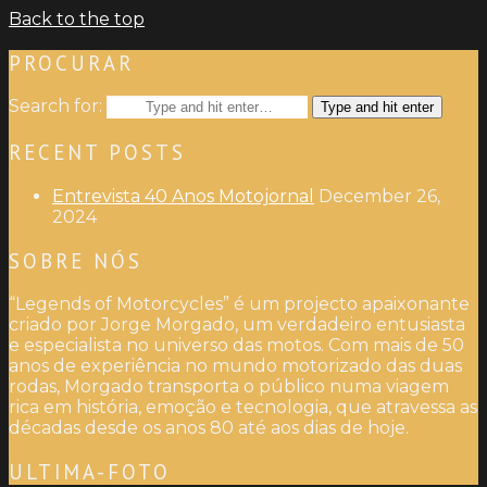
Back to the top
PROCURAR
Search for:
Type and hit enter
RECENT POSTS
Entrevista 40 Anos Motojornal
December 26,
2024
SOBRE NÓS
“Legends of Motorcycles” é um projecto apaixonante
criado por Jorge Morgado, um verdadeiro entusiasta
e especialista no universo das motos. Com mais de 50
anos de experiência no mundo motorizado das duas
rodas, Morgado transporta o público numa viagem
rica em história, emoção e tecnologia, que atravessa as
décadas desde os anos 80 até aos dias de hoje.
ULTIMA-FOTO