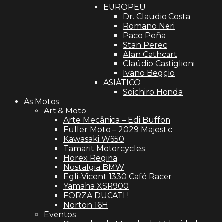
EUROPEU
Dr. Claudio Costa
Romano Neri
Paco Peña
Stan Perec
Alan Cathcart
Claúdio Castiglioni
Ivano Beggio
ASIÁTICO
Soichiro Honda
As Motos
Art & Moto
Arte Mecânica – Edi Buffon
Fuller Moto – 2029 Majestic
Kawasaki W650
Tamarit Motorcycles
Horex Regina
Nostalgia BMW
Egli-Vicent 1330 Café Racer
Yamaha XSR900
FORZA DUCATI !
Norton 16H
Eventos