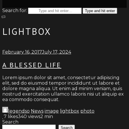
Search for:
Type and hit enter
LIGHTBOX
February 16, 2017
July 17, 2024
A BLESSED LIFE
Lorem ipsum dolor sit amet, consectetur adipiscing
elit, sed do eiusmod tempor incididunt ut labore et
dolore magna aliqua. Ut enim ad minim veniam, quis
nostrud exercitation ullamco laboris nisi ut aliquip ex
ea commodo consequat.
legendso
News
image
lightbox
photo
7
likes
340 views
2 min
Search
Search