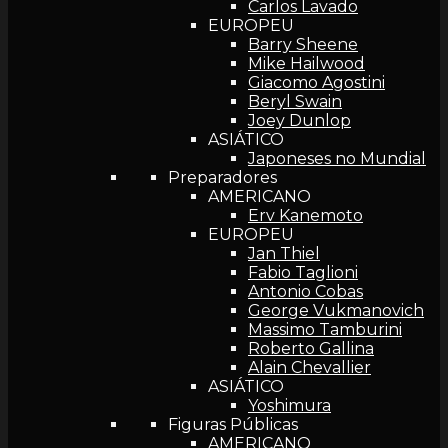
Carlos Lavado
EUROPEU
Barry Sheene
Mike Hailwood
Giacomo Agostini
Beryl Swain
Joey Dunlop
ASIÁTICO
Japoneses no Mundial
Preparadores
AMERICANO
Erv Kanemoto
EUROPEU
Jan Thiel
Fabio Taglioni
Antonio Cobas
George Vukmanovich
Massimo Tamburini
Roberto Gallina
Alain Chevallier
ASIÁTICO
Yoshimura
Figuras Públicas
AMERICANO