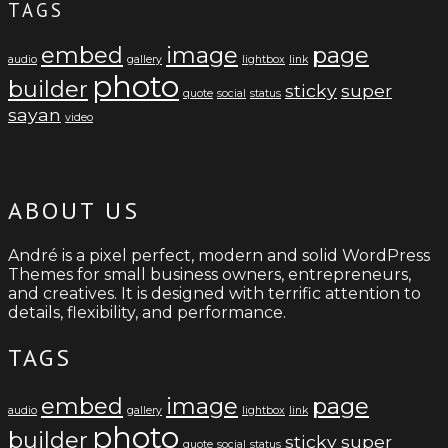
TAGS
embed
image
page
audio
gallery
lightbox
link
photo
builder
sticky
super
quote
social
status
sayan
video
ABOUT US
André is a pixel perfect, modern and solid WordPress
Themes for small business owners, entrepreneurs,
and creatives. It is designed with terrific attention to
details, flexibility, and performance.
TAGS
embed
image
page
audio
gallery
lightbox
link
photo
builder
sticky
super
quote
social
status